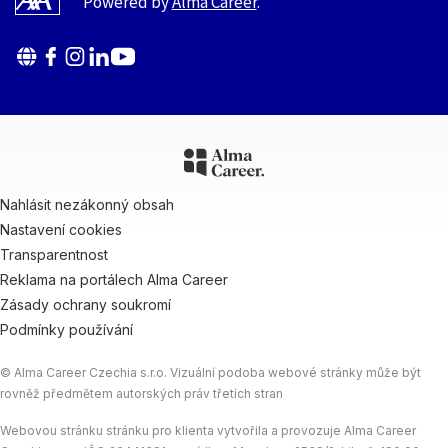
Powered by
Alma Career
.
Nahlásit nezákonný obsah
Nastavení cookies
Transparentnost
Reklama na portálech Alma Career
Zásady ochrany soukromí
Podmínky používání
© Alma Career Czechia s.r.o. Vizuální podoba webové stránky může být
rovněž předmětem autorských práv třetích stran
Webovou stránku stránku pro klienta vytvořila a provozuje Alma Career