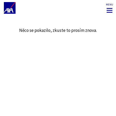
MENU
Něco se pokazilo, zkuste to prosím znova.
AXA, protože...
…je flexibilní:
ve způsobu práce,