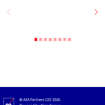
ve využívání nových cest, ve vztahu
ke klientům i kolegům. V AXA hledáme
řešení i mimo běžné postupy a umíme se
flexibilně domluvit podle potřeby.
© AXA Partners CEE 2026.