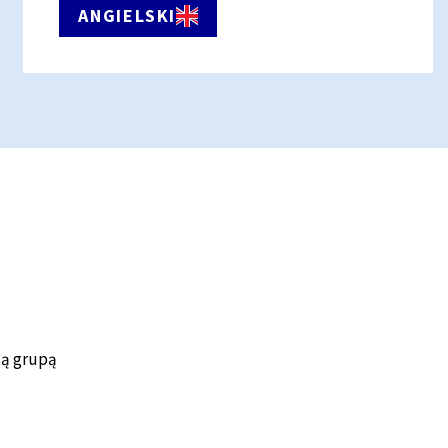
ANGIELSKI
tą grupą