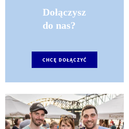
Dołączysz
do nas?
CHCĘ DOŁĄCZYĆ