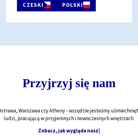
CZESKI
POLSKI
Przyjrzyj się nam
Ostrawa, Warszawa czy Atheny - wszędzie jesteśmy uśmiechnię
ludzi, pracującą w przyjemnych i nowoczesnych wnętrzach.
Z
o
b
a
c
z
,
j
a
k
w
y
g
l
ą
d
a
n
a
s
z
e
ż
y
c
i
e
w
b
i
u
r
z
e
.
|